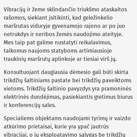
Vibracijų ir žeme sklindančio triukšmo ataskaitos
rašomos, siekiant įsitikinti, kad geležinkelio
maršrutas viduryje gyvenamojo rajono ar po juo
netrukdys ir neribos žemės naudojimo ateityje.
Mes taip pat galime nustatyti reikalavimus,
taikomus naujoms statyboms artimiausioje
traukinių maršrutų aplinkoje ar tiesiai virš jų.
Konsultuojant daugiausia dėmesio gali būti skirta
trikdžių šaltiniams pastate bei trikdžių paveiktoms
vietoms. Trikdžių šaltinio pavyzdys yra pramoninės
elektrinės dundėjimas, pasiekiantis gretimus biurus
ir konferencijų sales.
Specialiems objektams naudojami tyrimų ir vaizdo
atkūrimo prietaisai, kurie yra ypač jautrūs
vibracijai, o jų eksploatavimo sąlygas be trikdžių