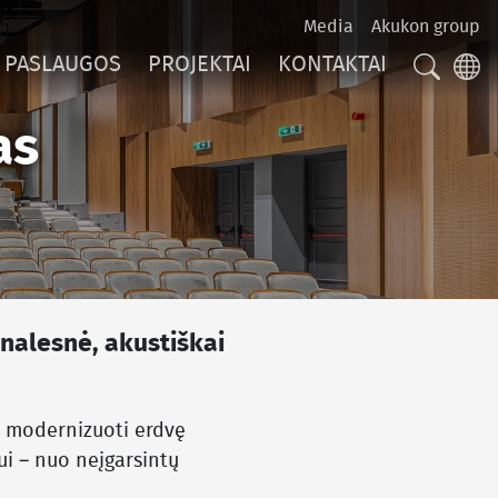
Media
Akukon group
PASLAUGOS
PROJEKTAI
KONTAKTAI
SEARC
LA
as
nalesnė, akustiškai
 – modernizuoti erdvę
ui – nuo neįgarsintų