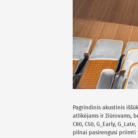
Pagrindinis akustinis iššū
atlikėjams ir žiūrovams, b
C80, C50, G_Early, G_Late, 
pilnai pasirengusi priimti