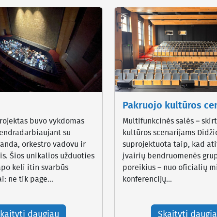
Pakruojo kultūros ce
projektas buvo vykdomas
Multifunkcinės salės – skir
bendradarbiaujant su
kultūros scenarijams Didžio
nda, orkestro vadovu ir
suprojektuota taip, kad ati
is. Šios unikalios užduoties
įvairių bendruomenės gru
po keli itin svarbūs
poreikius – nuo oficialių m
: ne tik page...
konferencijų...
kaityti daugiau
Skaityti daugi