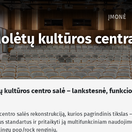
ĮMONĖ
olėtų kultūros centr
 kultūros centro salė – lankstesnė, funkcio
centro salės rekonstrukciją, kurios pagrindinis tikslas
us standartus ir pritaikyti ją multifunkciniam naudojim
lingų pop/rock renginių.