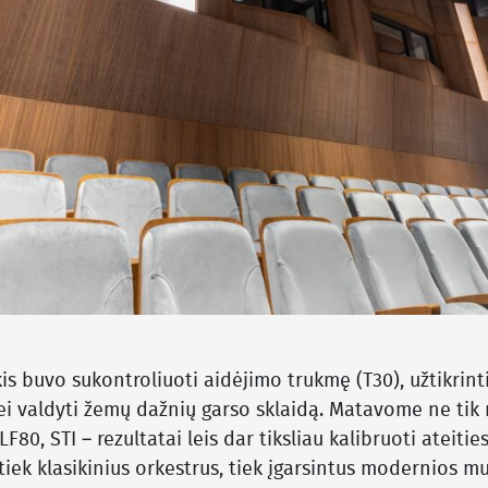
kis buvo sukontroliuoti aidėjimo trukmę (T30), užtikrint
ei valdyti žemų dažnių garso sklaidą. Matavome ne tik r
LF80, STI – rezultatai leis dar tiksliau kalibruoti ateit
 tiek klasikinius orkestrus, tiek įgarsintus modernios 