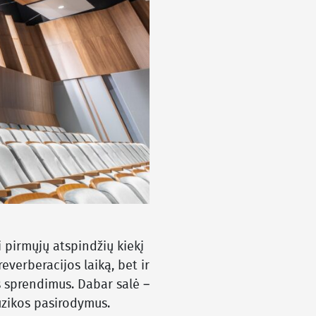
i pirmųjų atspindžių kiekį
everberacijos laiką, bet ir
ies sprendimus. Dabar salė –
muzikos pasirodymus.