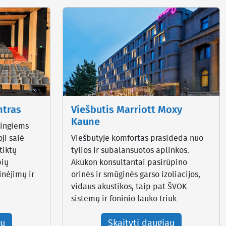
ntras
Viešbutis Marriott Moxy
Kaune
tingiems
ji salė
Viešbutyje komfortas prasideda nuo
tiktų
tylios ir subalansuotos aplinkos.
pių
Akukon konsultantai pasirūpino
inėjimų ir
orinės ir smūginės garso izoliacijos,
vidaus akustikos, taip pat ŠVOK
sistemų ir foninio lauko triuk
au
Skaityti daugiau