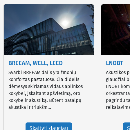
BREEAM, WELL, LEED
LNOBT
Svarbi BREEAM dalis yra žmonių
Akustikos 
komfortas pastatuose. Čia didelis
glaudžiai 
dėmesys skiriamas vidaus aplinkos
LNOBT koma
kokybei, įskaitant apšvietimą, oro
orkestranta
kokybę ir akustiką. Būtent patalpų
pagrindu ta
akustika ir triukšm...
reikalavimai
Skaityti daugiau
S