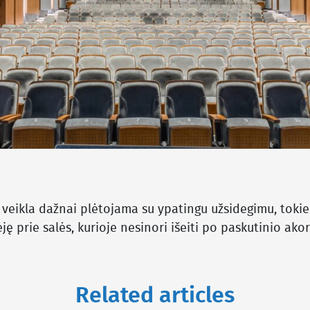
 veikla dažnai plėtojama su ypatingu užsidegimu, tokie 
ję prie salės, kurioje nesinori išeiti po paskutinio ako
Related articles