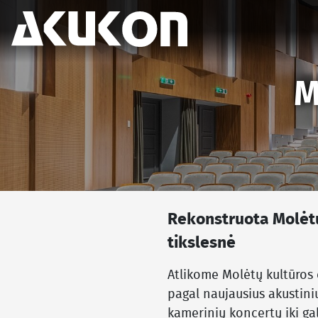
Akukon Lietuva
M
Rekonstruota Molėtų
tikslesnė
Atlikome Molėtų kultūros 
pagal naujausius akustini
kamerinių koncertų iki ga